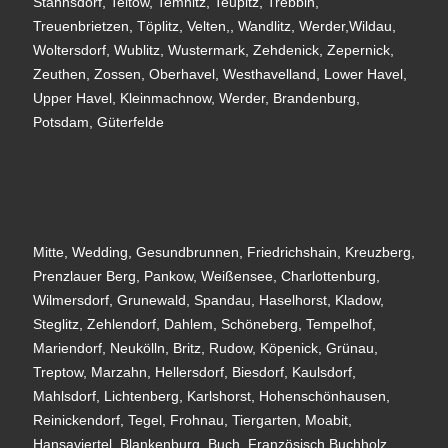
Stahnsdorf, Teltow, Temnitz, Teupitz, Trebbin,
Treuenbrietzen, Töplitz, Velten,, Wandlitz, Werder,Wildau,
Woltersdorf, Wublitz, Wustermark, Zehdenick, Zepernick,
Zeuthen, Zossen, Oberhavel, Westhavelland, Lower Havel,
Upper Havel, Kleinmachnow, Werder, Brandenburg,
Potsdam, Güterfelde
Mitte, Wedding, Gesundbrunnen, Friedrichshain, Kreuzberg,
Prenzlauer Berg, Pankow, Weißensee, Charlottenburg,
Wilmersdorf, Grunewald, Spandau, Haselhorst, Kladow,
Steglitz, Zehlendorf, Dahlem, Schöneberg, Tempelhof,
Mariendorf, Neukölln, Britz, Rudow, Köpenick, Grünau,
Treptow, Marzahn, Hellersdorf, Biesdorf, Kaulsdorf,
Mahlsdorf, Lichtenberg, Karlshorst, Hohenschönhausen,
Reinickendorf, Tegel, Frohnau, Tiergarten, Moabit,
Hansaviertel, Blankenburg, Buch, Französisch Buchholz,