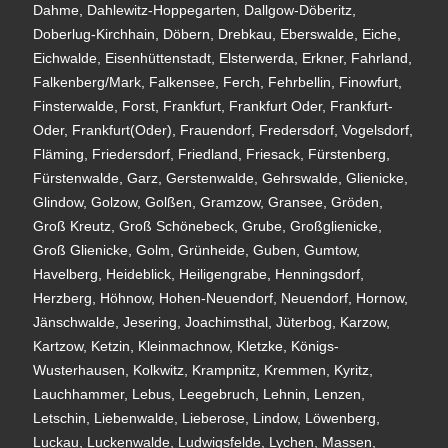
Dahme, Dahlewitz-Hoppegarten, Dallgow-Döberitz,
Doberlug-Kirchhain, Döbern, Drebkau, Eberswalde, Eiche,
Eichwalde, Eisenhüttenstadt, Elsterwerda, Erkner, Fahrland,
Falkenberg/Mark, Falkensee, Ferch, Fehrbellin, Finowfurt,
Finsterwalde, Forst, Frankfurt, Frankfurt Oder, Frankfurt-
Oder, Frankfurt(Oder), Frauendorf, Fredersdorf, Vogelsdorf,
Fläming, Friedersdorf, Friedland, Friesack, Fürstenberg,
Fürstenwalde, Garz, Gerstenwalde, Gehrswalde, Glienicke,
Glindow, Golzow, Golßen, Gramzow, Gransee, Gröden,
Groß Kreutz, Groß Schönebeck, Grube, Großglienicke,
Groß Glienicke, Golm, Grünheide, Guben, Gumtow,
Havelberg, Heideblick, Heiligengrabe, Henningsdorf,
Herzberg, Höhnow, Hohen-Neuendorf, Neuendorf, Hornow,
Jänschwalde, Jesering, Joachimsthal, Jüterbog, Karzow,
Kartzow, Ketzin, Kleinmachnow, Kletzke, Königs-
Wusterhausen, Kolkwitz, Krampnitz, Kremmen, Kyritz,
Lauchhammer, Lebus, Leegebruch, Lehnin, Lenzen,
Letschin, Liebenwalde, Lieberose, Lindow, Löwenberg,
Luckau, Luckenwalde, Ludwigsfelde, Lychen, Massen,