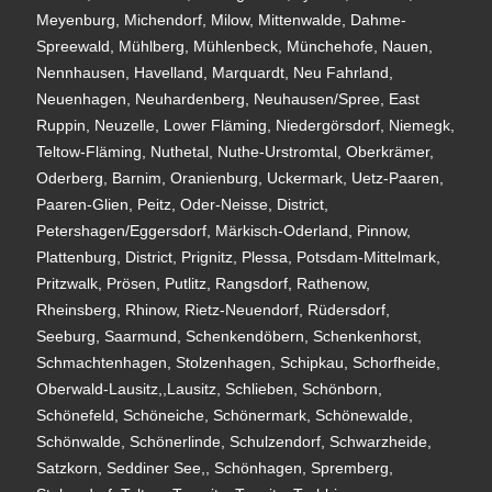
Meyenburg, Michendorf, Milow, Mittenwalde, Dahme-
Spreewald, Mühlberg, Mühlenbeck, Münchehofe, Nauen,
Nennhausen, Havelland, Marquardt, Neu Fahrland,
Neuenhagen, Neuhardenberg, Neuhausen/Spree, East
Ruppin, Neuzelle, Lower Fläming, Niedergörsdorf, Niemegk,
Teltow-Fläming, Nuthetal, Nuthe-Urstromtal, Oberkrämer,
Oderberg, Barnim, Oranienburg, Uckermark, Uetz-Paaren,
Paaren-Glien, Peitz, Oder-Neisse, District,
Petershagen/Eggersdorf, Märkisch-Oderland, Pinnow,
Plattenburg, District, Prignitz, Plessa, Potsdam-Mittelmark,
Pritzwalk, Prösen, Putlitz, Rangsdorf, Rathenow,
Rheinsberg, Rhinow, Rietz-Neuendorf, Rüdersdorf,
Seeburg, Saarmund, Schenkendöbern, Schenkenhorst,
Schmachtenhagen, Stolzenhagen, Schipkau, Schorfheide,
Oberwald-Lausitz,,Lausitz, Schlieben, Schönborn,
Schönefeld, Schöneiche, Schönermark, Schönewalde,
Schönwalde, Schönerlinde, Schulzendorf, Schwarzheide,
Satzkorn, Seddiner See,, Schönhagen, Spremberg,