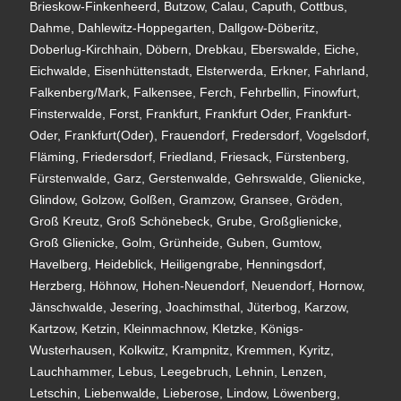
Brieskow-Finkenheerd, Butzow, Calau, Caputh, Cottbus,
Dahme, Dahlewitz-Hoppegarten, Dallgow-Döberitz,
Doberlug-Kirchhain, Döbern, Drebkau, Eberswalde, Eiche,
Eichwalde, Eisenhüttenstadt, Elsterwerda, Erkner, Fahrland,
Falkenberg/Mark, Falkensee, Ferch, Fehrbellin, Finowfurt,
Finsterwalde, Forst, Frankfurt, Frankfurt Oder, Frankfurt-
Oder, Frankfurt(Oder), Frauendorf, Fredersdorf, Vogelsdorf,
Fläming, Friedersdorf, Friedland, Friesack, Fürstenberg,
Fürstenwalde, Garz, Gerstenwalde, Gehrswalde, Glienicke,
Glindow, Golzow, Golßen, Gramzow, Gransee, Gröden,
Groß Kreutz, Groß Schönebeck, Grube, Großglienicke,
Groß Glienicke, Golm, Grünheide, Guben, Gumtow,
Havelberg, Heideblick, Heiligengrabe, Henningsdorf,
Herzberg, Höhnow, Hohen-Neuendorf, Neuendorf, Hornow,
Jänschwalde, Jesering, Joachimsthal, Jüterbog, Karzow,
Kartzow, Ketzin, Kleinmachnow, Kletzke, Königs-
Wusterhausen, Kolkwitz, Krampnitz, Kremmen, Kyritz,
Lauchhammer, Lebus, Leegebruch, Lehnin, Lenzen,
Letschin, Liebenwalde, Lieberose, Lindow, Löwenberg,