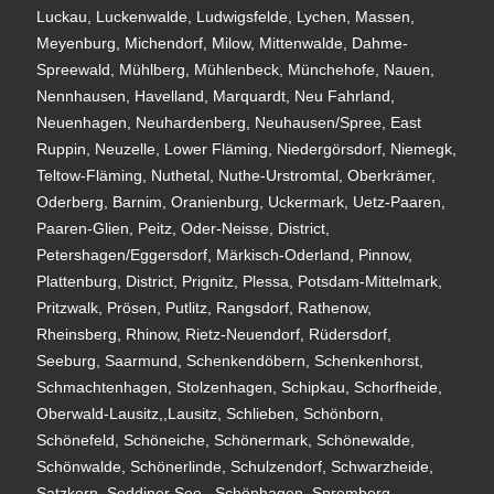
Luckau, Luckenwalde, Ludwigsfelde, Lychen, Massen,
Meyenburg, Michendorf, Milow, Mittenwalde, Dahme-
Spreewald, Mühlberg, Mühlenbeck, Münchehofe, Nauen,
Nennhausen, Havelland, Marquardt, Neu Fahrland,
Neuenhagen, Neuhardenberg, Neuhausen/Spree, East
Ruppin, Neuzelle, Lower Fläming, Niedergörsdorf, Niemegk,
Teltow-Fläming, Nuthetal, Nuthe-Urstromtal, Oberkrämer,
Oderberg, Barnim, Oranienburg, Uckermark, Uetz-Paaren,
Paaren-Glien, Peitz, Oder-Neisse, District,
Petershagen/Eggersdorf, Märkisch-Oderland, Pinnow,
Plattenburg, District, Prignitz, Plessa, Potsdam-Mittelmark,
Pritzwalk, Prösen, Putlitz, Rangsdorf, Rathenow,
Rheinsberg, Rhinow, Rietz-Neuendorf, Rüdersdorf,
Seeburg, Saarmund, Schenkendöbern, Schenkenhorst,
Schmachtenhagen, Stolzenhagen, Schipkau, Schorfheide,
Oberwald-Lausitz,,Lausitz, Schlieben, Schönborn,
Schönefeld, Schöneiche, Schönermark, Schönewalde,
Schönwalde, Schönerlinde, Schulzendorf, Schwarzheide,
Satzkorn, Seddiner See,, Schönhagen, Spremberg,