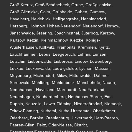
Groß Kreutz, Groß Schönebeck, Grube, Großglienicke,
Groß Glienicke, Golm, Grünheide, Guben, Gumtow,
Havelberg, Heideblick, Heiligengrabe, Henningsdorf,
Herzberg, Höhnow, Hohen-Neuendorf, Neuendorf, Hornow,
Jänschwalde, Jesering, Joachimsthal, Jüterbog, Karzow,
Kartzow, Ketzin, Kleinmachnow, Kletzke, Königs-
Wusterhausen, Kolkwitz, Krampnitz, Kremmen, Kyritz,
Lauchhammer, Lebus, Leegebruch, Lehnin, Lenzen,
Letschin, Liebenwalde, Lieberose, Lindow, Löwenberg,
Luckau, Luckenwalde, Ludwigsfelde, Lychen, Massen,
Meyenburg, Michendorf, Milow, Mittenwalde, Dahme-
Spreewald, Mühlberg, Mühlenbeck, Münchehofe, Nauen,
Nennhausen, Havelland, Marquardt, Neu Fahrland,
Neuenhagen, Neuhardenberg, Neuhausen/Spree, East
Ruppin, Neuzelle, Lower Fläming, Niedergörsdorf, Niemegk,
Teltow-Fläming, Nuthetal, Nuthe-Urstromtal, Oberkrämer,
Oderberg, Barnim, Oranienburg, Uckermark, Uetz-Paaren,
Paaren-Glien, Peitz, Oder-Neisse, District,