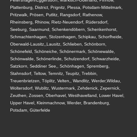
Petershagen/Eggersdorf, Märkisch-Oderland, Pinnow,
Plattenburg, District, Prignitz, Plessa, Potsdam-Mittelmark,
Pritzwalk, Prösen, Putlitz, Rangsdorf, Rathenow,
Rheinsberg, Rhinow, Rietz-Neuendorf, Rüdersdorf,
Seeburg, Saarmund, Schenkendöbern, Schenkenhorst,
Schmachtenhagen, Stolzenhagen, Schipkau, Schorfheide,
Oberwald-Lausitz,,Lausitz, Schlieben, Schönborn,
Schönefeld, Schöneiche, Schönermark, Schönewalde,
Schönwalde, Schönerlinde, Schulzendorf, Schwarzheide,
Satzkorn, Seddiner See,, Schönhagen, Spremberg,
Stahnsdorf, Teltow, Temnitz, Teupitz, Trebbin,
Treuenbrietzen, Töplitz, Velten,, Wandlitz, Werder,Wildau,
Woltersdorf, Wublitz, Wustermark, Zehdenick, Zepernick,
Zeuthen, Zossen, Oberhavel, Westhavelland, Lower Havel,
Upper Havel, Kleinmachnow, Werder, Brandenburg,
Potsdam, Güterfelde