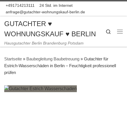
+491714213111
24 Std. im Internet
Zum Inhalt springen
anfrage@gutachter-wohnungskauf-berlin.de
GUTACHTER ♥
Search
WOHNUNGSKAUF ♥ BERLIN
Me
Hausgutachter Berlin Brandenburg Potsdam
Startseite
»
Baubegleitung Baubetreuung
»
Gutachter für
Estrich-Wasserschäden in Berlin – Feuchtigkeit professionell
prüfen