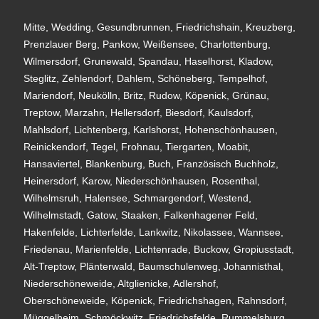
Mitte, Wedding, Gesundbrunnen, Friedrichshain, Kreuzberg,
Prenzlauer Berg, Pankow, Weißensee, Charlottenburg,
Wilmersdorf, Grunewald, Spandau, Haselhorst, Kladow,
Steglitz, Zehlendorf, Dahlem, Schöneberg, Tempelhof,
Mariendorf, Neukölln, Britz, Rudow, Köpenick, Grünau,
Treptow, Marzahn, Hellersdorf, Biesdorf, Kaulsdorf,
Mahlsdorf, Lichtenberg, Karlshorst, Hohenschönhausen,
Reinickendorf, Tegel, Frohnau, Tiergarten, Moabit,
Hansaviertel, Blankenburg, Buch, Französisch Buchholz,
Heinersdorf, Karow, Niederschönhausen, Rosenthal,
Wilhelmsruh, Halensee, Schmargendorf, Westend,
Wilhelmstadt, Gatow, Staaken, Falkenhagener Feld,
Hakenfelde, Lichterfelde, Lankwitz, Nikolassee, Wannsee,
Friedenau, Marienfelde, Lichtenrade, Buckow, Gropiusstadt,
Alt-Treptow, Plänterwald, Baumschulenweg, Johannisthal,
Niederschöneweide, Altglienicke, Adlershof,
Oberschöneweide, Köpenick, Friedrichshagen, Rahnsdorf,
Müggelheim, Schmöckwitz, Friedrichsfelde, Rummelsburg,