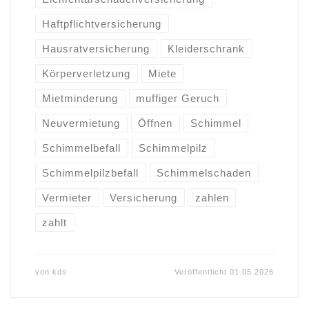
Haftpflichtversicherung
Hausratversicherung
Kleiderschrank
Körperverletzung
Miete
Mietminderung
muffiger Geruch
Neuvermietung
Öffnen
Schimmel
Schimmelbefall
Schimmelpilz
Schimmelpilzbefall
Schimmelschaden
Vermieter
Versicherung
zahlen
zahlt
von
kds
Veröffentlicht
01.05.2026