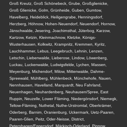
Groß Kreutz, Groß Schönebeck, Grube, Großglienicke,
Groß Glienicke, Golm, Grünheide, Guben, Gumtow,
Havelberg, Heideblick, Heiligengrabe, Henningsdorf,
Herzberg, Höhnow, Hohen-Neuendorf, Neuendorf, Hornow,
Jänschwalde, Jesering, Joachimsthal, Jüterbog, Karzow,
Kartzow, Ketzin, Kleinmachnow, Kletzke, Königs-
Wusterhausen, Kolkwitz, Krampnitz, Kremmen, Kyritz,
Lauchhammer, Lebus, Leegebruch, Lehnin, Lenzen,
Letschin, Liebenwalde, Lieberose, Lindow, Löwenberg,
Luckau, Luckenwalde, Ludwigsfelde, Lychen, Massen,
Meyenburg, Michendorf, Milow, Mittenwalde, Dahme-
Spreewald, Mühlberg, Mühlenbeck, Münchehofe, Nauen,
Nennhausen, Havelland, Marquardt, Neu Fahrland,
Neuenhagen, Neuhardenberg, Neuhausen/Spree, East
Ruppin, Neuzelle, Lower Fläming, Niedergörsdorf, Niemegk,
Teltow-Fläming, Nuthetal, Nuthe-Urstromtal, Oberkrämer,
Oderberg, Barnim, Oranienburg, Uckermark, Uetz-Paaren,
Paaren-Glien, Peitz, Oder-Neisse, District,
Petershagen/Eggersdorf, Märkisch-Oderland, Pinnow,