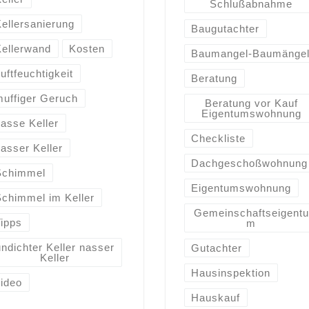
Schlußabnahme
ellersanierung
Baugutachter
Kellerwand
Kosten
Baumangel-Baumänge
uftfeuchtigkeit
Beratung
muffiger Geruch
Beratung vor Kauf
Eigentumswohnung
asse Keller
Checkliste
asser Keller
Dachgeschoßwohnung
Schimmel
Eigentumswohnung
Schimmel im Keller
Gemeinschaftseigentu
Tipps
m
undichter Keller nasser
Gutachter
Keller
Hausinspektion
video
Hauskauf