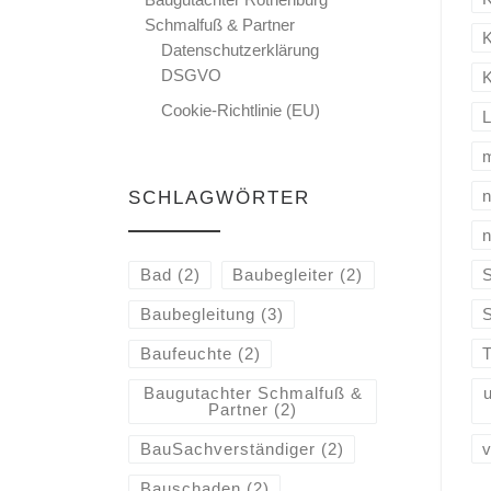
Schmalfuß & Partner
K
Datenschutzerklärung
DSGVO
Cookie-Richtlinie (EU)
L
n
SCHLAGWÖRTER
n
Bad
(2)
Baubegleiter
(2)
Baubegleitung
(3)
Baufeuchte
(2)
Baugutachter Schmalfuß &
Partner
(2)
BauSachverständiger
(2)
Bauschaden
(2)