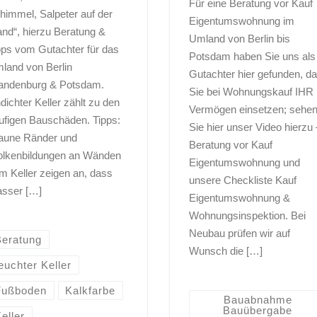
Für eine Beratung vor Kauf
himmel, Salpeter auf der
Eigentumswohnung im
nd“, hierzu Beratung &
Umland von Berlin bis
pps vom Gutachter für das
Potsdam haben Sie uns als
land von Berlin
Gutachter hier gefunden, da
andenburg & Potsdam.
Sie bei Wohnungskauf IHR
dichter Keller zählt zu den
Vermögen einsetzen; sehe
ufigen Bauschäden. Tipps:
Sie hier unser Video hierzu 
aune Ränder und
Beratung vor Kauf
lkenbildungen an Wänden
Eigentumswohnung und
m Keller zeigen an, dass
unsere Checkliste Kauf
sser […]
Eigentumswohnung &
Wohnungsinspektion. Bei
Neubau prüfen wir auf
Beratung
Wunsch die […]
euchter Keller
Fußboden
Kalkfarbe
Bauabnahme
Bauübergabe
eller