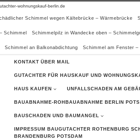
tachter-wohnungskauf-berlin.de
schädlicher Schimmel wegen Kältebrücke – Wärmebrücke
 – Schimmel
Schimmelpilz in Wandecke oben – Schimmelg
Schimmel an Balkonabdichtung
Schimmel am Fenster –
KONTAKT ÜBER MAIL
GUTACHTER FÜR HAUSKAUF UND WOHNUNGSKA
HAUS KAUFEN
UNFALLSCHADEN AM GEBÄ
BAUABNAHME-ROHBAUABNAHME BERLIN POT
BAUSCHADEN UND BAUMANGEL
IMPRESSUM BAUGUTACHTER ROTHENBURG SCH
BRANDENBURG POTSDAM