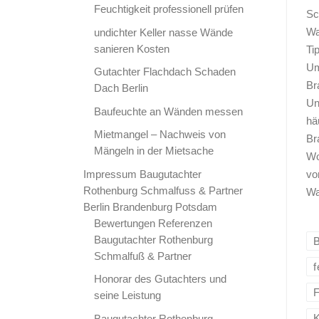
Feuchtigkeit professionell prüfen
Sc
Wa
undichter Keller nasse Wände
sanieren Kosten
Ti
Um
Gutachter Flachdach Schaden
Br
Dach Berlin
Un
Baufeuchte an Wänden messen
hä
Mietmangel – Nachweis von
Br
Mängeln in der Mietsache
Wo
Impressum Baugutachter
vo
Rothenburg Schmalfuss & Partner
Wa
Berlin Brandenburg Potsdam
Bewertungen Referenzen
Baugutachter Rothenburg
Schmalfuß & Partner
f
Honorar des Gutachters und
seine Leistung
K
Baugutachter Rothenburg