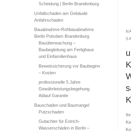
Scheidung | Berlin Brandenburg
Unfallschaden am Gebäude
Anfahrschaden
Bauabnahme-Rohbauabnahme
N
Berlin Potsdam Brandenburg
S
Bauüberwachung –
Baubegleitung am Fertighaus
u
und Einfamilienhaus
K
Beweissicherung vor Baubeginn
– Kosten
W
professionelle 5 Jahre
s
Gewährleistungsbegehung
Ablauf Garantie
K
Bauschaden und Baumangel
Putzschaden
Ih
Gutachter für Estrich-
Ke
Wasserschäden in Berlin –
Ko