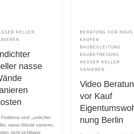
ASSER KELLER
BERATUNG VOR HAUS
ANIEREN
KAUFEN
BAUBEGLEITUNG
ndichter
BAUBETREUUNG
NASSER KELLER
eller nasse
SANIEREN
ände
Video Beratu
anieren
vor Kauf
osten
Eigentumswo
r Probleme sind: „undichter
nung Berlin
ller, nasse Wände sanieren,
sten, nicht sichtbarer