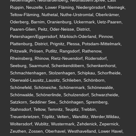
Neuenhagen, Neuhardenberg, Neuhausen/Spree, East
Ruppin, Neuzelle, Lower Fläming, Niedergörsdorf, Niemegk,
Teltow-Fläming, Nuthetal, Nuthe-Urstromtal, Oberkrämer,
Oderberg, Barnim, Oranienburg, Uckermark, Uetz-Paaren,
Paaren-Glien, Peitz, Oder-Neisse, District,
Petershagen/Eggersdorf, Märkisch-Oderland, Pinnow,
Plattenburg, District, Prignitz, Plessa, Potsdam-Mittelmark,
Pritzwalk, Prösen, Putlitz, Rangsdorf, Rathenow,
Rheinsberg, Rhinow, Rietz-Neuendorf, Rüdersdorf,
Seeburg, Saarmund, Schenkendöbern, Schenkenhorst,
Schmachtenhagen, Stolzenhagen, Schipkau, Schorfheide,
Oberwald-Lausitz,,Lausitz, Schlieben, Schönborn,
Schönefeld, Schöneiche, Schönermark, Schönewalde,
Schönwalde, Schönerlinde, Schulzendorf, Schwarzheide,
Satzkorn, Seddiner See,, Schönhagen, Spremberg,
Stahnsdorf, Teltow, Temnitz, Teupitz, Trebbin,
Treuenbrietzen, Töplitz, Velten,, Wandlitz, Werder,Wildau,
Woltersdorf, Wublitz, Wustermark, Zehdenick, Zepernick,
Zeuthen, Zossen, Oberhavel, Westhavelland, Lower Havel,