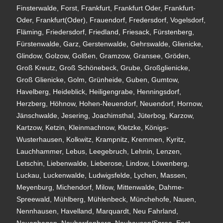
Finsterwalde, Forst, Frankfurt, Frankfurt Oder, Frankfurt-
Oder, Frankfurt(Oder), Frauendorf, Fredersdorf, Vogelsdorf,
Fläming, Friedersdorf, Friedland, Friesack, Fürstenberg,
Fürstenwalde, Garz, Gerstenwalde, Gehrswalde, Glienicke,
Glindow, Golzow, Golßen, Gramzow, Gransee, Gröden,
Groß Kreutz, Groß Schönebeck, Grube, Großglienicke,
Groß Glienicke, Golm, Grünheide, Guben, Gumtow,
Havelberg, Heideblick, Heiligengrabe, Henningsdorf,
Herzberg, Höhnow, Hohen-Neuendorf, Neuendorf, Hornow,
Jänschwalde, Jesering, Joachimsthal, Jüterbog, Karzow,
Kartzow, Ketzin, Kleinmachnow, Kletzke, Königs-
Wusterhausen, Kolkwitz, Krampnitz, Kremmen, Kyritz,
Lauchhammer, Lebus, Leegebruch, Lehnin, Lenzen,
Letschin, Liebenwalde, Lieberose, Lindow, Löwenberg,
Luckau, Luckenwalde, Ludwigsfelde, Lychen, Massen,
Meyenburg, Michendorf, Milow, Mittenwalde, Dahme-
Spreewald, Mühlberg, Mühlenbeck, Münchehofe, Nauen,
Nennhausen, Havelland, Marquardt, Neu Fahrland,