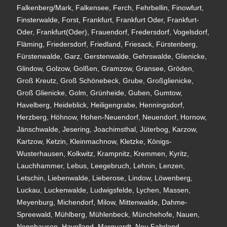
Falkenberg/Mark, Falkensee, Ferch, Fehrbellin, Finowfurt,
Finsterwalde, Forst, Frankfurt, Frankfurt Oder, Frankfurt-
Oder, Frankfurt(Oder), Frauendorf, Fredersdorf, Vogelsdorf,
Fläming, Friedersdorf, Friedland, Friesack, Fürstenberg,
Fürstenwalde, Garz, Gerstenwalde, Gehrswalde, Glienicke,
Glindow, Golzow, Golßen, Gramzow, Gransee, Gröden,
Groß Kreutz, Groß Schönebeck, Grube, Großglienicke,
Groß Glienicke, Golm, Grünheide, Guben, Gumtow,
Havelberg, Heideblick, Heiligengrabe, Henningsdorf,
Herzberg, Höhnow, Hohen-Neuendorf, Neuendorf, Hornow,
Jänschwalde, Jesering, Joachimsthal, Jüterbog, Karzow,
Kartzow, Ketzin, Kleinmachnow, Kletzke, Königs-
Wusterhausen, Kolkwitz, Krampnitz, Kremmen, Kyritz,
Lauchhammer, Lebus, Leegebruch, Lehnin, Lenzen,
Letschin, Liebenwalde, Lieberose, Lindow, Löwenberg,
Luckau, Luckenwalde, Ludwigsfelde, Lychen, Massen,
Meyenburg, Michendorf, Milow, Mittenwalde, Dahme-
Spreewald, Mühlberg, Mühlenbeck, Münchehofe, Nauen,
Nennhausen, Havelland, Marquardt, Neu Fahrland,