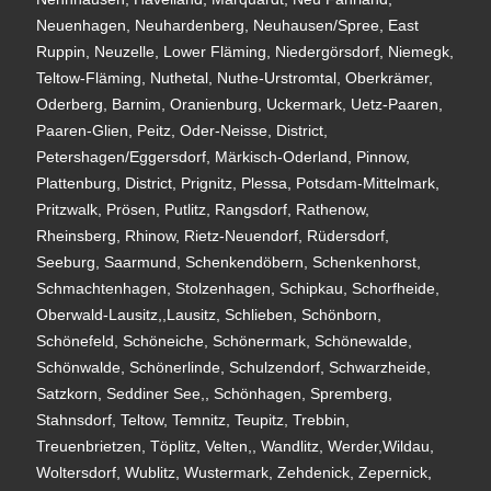
Neuenhagen, Neuhardenberg, Neuhausen/Spree, East
Ruppin, Neuzelle, Lower Fläming, Niedergörsdorf, Niemegk,
Teltow-Fläming, Nuthetal, Nuthe-Urstromtal, Oberkrämer,
Oderberg, Barnim, Oranienburg, Uckermark, Uetz-Paaren,
Paaren-Glien, Peitz, Oder-Neisse, District,
Petershagen/Eggersdorf, Märkisch-Oderland, Pinnow,
Plattenburg, District, Prignitz, Plessa, Potsdam-Mittelmark,
Pritzwalk, Prösen, Putlitz, Rangsdorf, Rathenow,
Rheinsberg, Rhinow, Rietz-Neuendorf, Rüdersdorf,
Seeburg, Saarmund, Schenkendöbern, Schenkenhorst,
Schmachtenhagen, Stolzenhagen, Schipkau, Schorfheide,
Oberwald-Lausitz,,Lausitz, Schlieben, Schönborn,
Schönefeld, Schöneiche, Schönermark, Schönewalde,
Schönwalde, Schönerlinde, Schulzendorf, Schwarzheide,
Satzkorn, Seddiner See,, Schönhagen, Spremberg,
Stahnsdorf, Teltow, Temnitz, Teupitz, Trebbin,
Treuenbrietzen, Töplitz, Velten,, Wandlitz, Werder,Wildau,
Woltersdorf, Wublitz, Wustermark, Zehdenick, Zepernick,