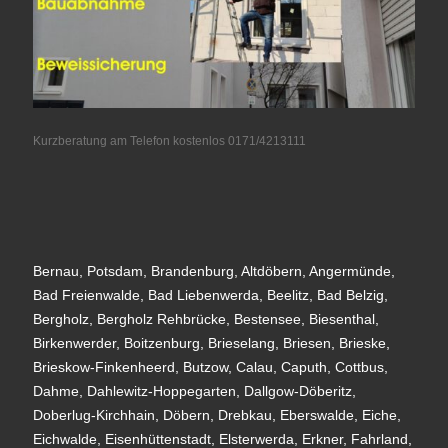
Kurzberatung am Telefon kostenlos 0171/4213111
Bernau, Potsdam, Brandenburg, Altdöbern, Angermünde,
Bad Freienwalde, Bad Liebenwerda, Beelitz, Bad Belzig,
Bergholz, Bergholz Rehbrücke, Bestensee, Biesenthal,
Birkenwerder, Boitzenburg, Brieselang, Briesen, Brieske,
Brieskow-Finkenheerd, Butzow, Calau, Caputh, Cottbus,
Dahme, Dahlewitz-Hoppegarten, Dallgow-Döberitz,
Doberlug-Kirchhain, Döbern, Drebkau, Eberswalde, Eiche,
Eichwalde, Eisenhüttenstadt, Elsterwerda, Erkner, Fahrland,