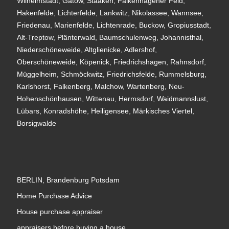
Wilhelmstadt, Gatow, Staaken, Falkenhagener Feld,
Hakenfelde, Lichterfelde, Lankwitz, Nikolassee, Wannsee,
Friedenau, Marienfelde, Lichtenrade, Buckow, Gropiusstadt,
Alt-Treptow, Plänterwald, Baumschulenweg, Johannisthal,
Niederschöneweide, Altglienicke, Adlershof,
Oberschöneweide, Köpenick, Friedrichshagen, Rahnsdorf,
Müggelheim, Schmöckwitz, Friedrichsfelde, Rummelsburg,
Karlshorst, Falkenberg, Malchow, Wartenberg, Neu-
Hohenschönhausen, Wittenau, Hermsdorf, Waidmannslust,
Lübars, Konradshöhe, Heiligensee, Märkisches Viertel,
Borsigwalde
BERLIN, Brandenburg Potsdam
Home Purchase Advice
House purchase appraiser
appraisers before buying a house