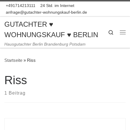
+491714213111
24 Std. im Internet
Zum Inhalt springen
anfrage@gutachter-wohnungskauf-berlin.de
GUTACHTER ♥
Search
WOHNUNGSKAUF ♥ BERLIN
Me
Hausgutachter Berlin Brandenburg Potsdam
Startseite
»
Riss
Riss
1 Beitrag