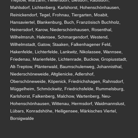
Treptow, Marzahn, Hellersdorf, Biesdorf, Kaulsdorf,
Mahlsdorf, Lichtenberg, Karlshorst, Hohenschönhausen,
Reinickendorf, Tegel, Frohnau, Tiergarten, Moabit,
Hansaviertel, Blankenburg, Buch, Französisch Buchholz,
Heinersdorf, Karow, Niederschönhausen, Rosenthal,
Wilhelmsruh, Halensee, Schmargendorf, Westend,
Wilhelmstadt, Gatow, Staaken, Falkenhagener Feld,
Hakenfelde, Lichterfelde, Lankwitz, Nikolassee, Wannsee,
Friedenau, Marienfelde, Lichtenrade, Buckow, Gropiusstadt,
Alt-Treptow, Plänterwald, Baumschulenweg, Johannisthal,
Niederschöneweide, Altglienicke, Adlershof,
Oberschöneweide, Köpenick, Friedrichshagen, Rahnsdorf,
Müggelheim, Schmöckwitz, Friedrichsfelde, Rummelsburg,
Karlshorst, Falkenberg, Malchow, Wartenberg, Neu-
Hohenschönhausen, Wittenau, Hermsdorf, Waidmannslust,
Lübars, Konradshöhe, Heiligensee, Märkisches Viertel,
Borsigwalde