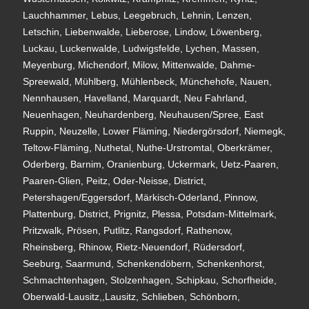
Lauchhammer, Lebus, Leegebruch, Lehnin, Lenzen,
Letschin, Liebenwalde, Lieberose, Lindow, Löwenberg,
Luckau, Luckenwalde, Ludwigsfelde, Lychen, Massen,
Meyenburg, Michendorf, Milow, Mittenwalde, Dahme-
Spreewald, Mühlberg, Mühlenbeck, Münchehofe, Nauen,
Nennhausen, Havelland, Marquardt, Neu Fahrland,
Neuenhagen, Neuhardenberg, Neuhausen/Spree, East
Ruppin, Neuzelle, Lower Fläming, Niedergörsdorf, Niemegk,
Teltow-Fläming, Nuthetal, Nuthe-Urstromtal, Oberkrämer,
Oderberg, Barnim, Oranienburg, Uckermark, Uetz-Paaren,
Paaren-Glien, Peitz, Oder-Neisse, District,
Petershagen/Eggersdorf, Märkisch-Oderland, Pinnow,
Plattenburg, District, Prignitz, Plessa, Potsdam-Mittelmark,
Pritzwalk, Prösen, Putlitz, Rangsdorf, Rathenow,
Rheinsberg, Rhinow, Rietz-Neuendorf, Rüdersdorf,
Seeburg, Saarmund, Schenkendöbern, Schenkenhorst,
Schmachtenhagen, Stolzenhagen, Schipkau, Schorfheide,
Oberwald-Lausitz,,Lausitz, Schlieben, Schönborn,