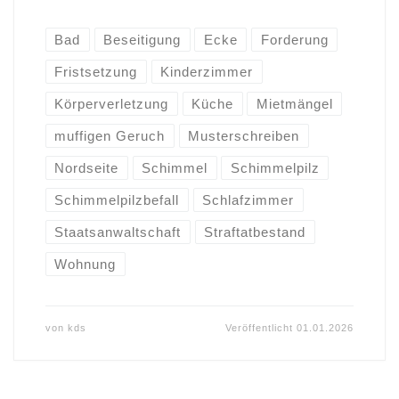
Bad
Beseitigung
Ecke
Forderung
Fristsetzung
Kinderzimmer
Körperverletzung
Küche
Mietmängel
muffigen Geruch
Musterschreiben
Nordseite
Schimmel
Schimmelpilz
Schimmelpilzbefall
Schlafzimmer
Staatsanwaltschaft
Straftatbestand
Wohnung
von
kds
Veröffentlicht
01.01.2026