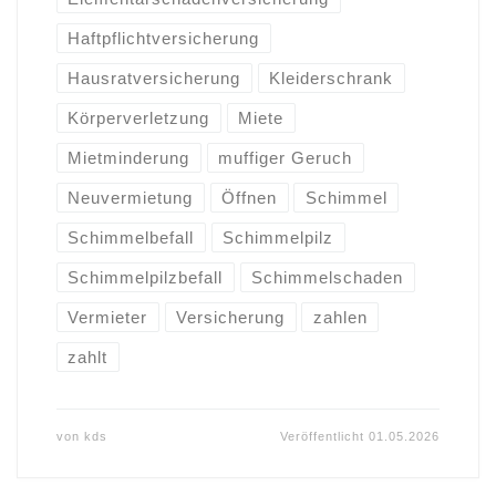
Haftpflichtversicherung
Hausratversicherung
Kleiderschrank
Körperverletzung
Miete
Mietminderung
muffiger Geruch
Neuvermietung
Öffnen
Schimmel
Schimmelbefall
Schimmelpilz
Schimmelpilzbefall
Schimmelschaden
Vermieter
Versicherung
zahlen
zahlt
von
kds
Veröffentlicht
01.05.2026