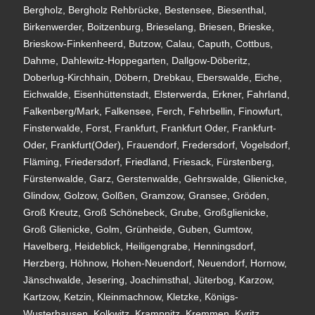
Bergholz, Bergholz Rehbrücke, Bestensee, Biesenthal,
Birkenwerder, Boitzenburg, Brieselang, Briesen, Brieske,
Brieskow-Finkenheerd, Butzow, Calau, Caputh, Cottbus,
Dahme, Dahlewitz-Hoppegarten, Dallgow-Döberitz,
Doberlug-Kirchhain, Döbern, Drebkau, Eberswalde, Eiche,
Eichwalde, Eisenhüttenstadt, Elsterwerda, Erkner, Fahrland,
Falkenberg/Mark, Falkensee, Ferch, Fehrbellin, Finowfurt,
Finsterwalde, Forst, Frankfurt, Frankfurt Oder, Frankfurt-
Oder, Frankfurt(Oder), Frauendorf, Fredersdorf, Vogelsdorf,
Fläming, Friedersdorf, Friedland, Friesack, Fürstenberg,
Fürstenwalde, Garz, Gerstenwalde, Gehrswalde, Glienicke,
Glindow, Golzow, Golßen, Gramzow, Gransee, Gröden,
Groß Kreutz, Groß Schönebeck, Grube, Großglienicke,
Groß Glienicke, Golm, Grünheide, Guben, Gumtow,
Havelberg, Heideblick, Heiligengrabe, Henningsdorf,
Herzberg, Höhnow, Hohen-Neuendorf, Neuendorf, Hornow,
Jänschwalde, Jesering, Joachimsthal, Jüterbog, Karzow,
Kartzow, Ketzin, Kleinmachnow, Kletzke, Königs-
Wusterhausen, Kolkwitz, Krampnitz, Kremmen, Kyritz,