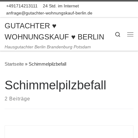
+491714213111
24 Std. im Internet
Zum Inhalt springen
anfrage@gutachter-wohnungskauf-berlin.de
GUTACHTER ♥
Search
WOHNUNGSKAUF ♥ BERLIN
Me
Hausgutachter Berlin Brandenburg Potsdam
Startseite
»
Schimmelpilzbefall
Schimmelpilzbefall
2 Beiträge