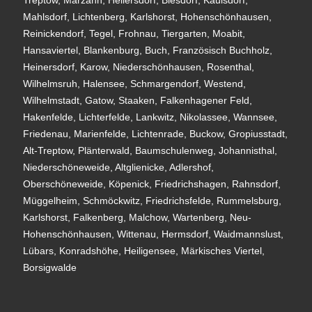
Treptow, Marzahn, Hellersdorf, Biesdorf, Kaulsdorf,
Mahlsdorf, Lichtenberg, Karlshorst, Hohenschönhausen,
Reinickendorf, Tegel, Frohnau, Tiergarten, Moabit,
Hansaviertel, Blankenburg, Buch, Französisch Buchholz,
Heinersdorf, Karow, Niederschönhausen, Rosenthal,
Wilhelmsruh, Halensee, Schmargendorf, Westend,
Wilhelmstadt, Gatow, Staaken, Falkenhagener Feld,
Hakenfelde, Lichterfelde, Lankwitz, Nikolassee, Wannsee,
Friedenau, Marienfelde, Lichtenrade, Buckow, Gropiusstadt,
Alt-Treptow, Plänterwald, Baumschulenweg, Johannisthal,
Niederschöneweide, Altglienicke, Adlershof,
Oberschöneweide, Köpenick, Friedrichshagen, Rahnsdorf,
Müggelheim, Schmöckwitz, Friedrichsfelde, Rummelsburg,
Karlshorst, Falkenberg, Malchow, Wartenberg, Neu-
Hohenschönhausen, Wittenau, Hermsdorf, Waidmannslust,
Lübars, Konradshöhe, Heiligensee, Märkisches Viertel,
Borsigwalde