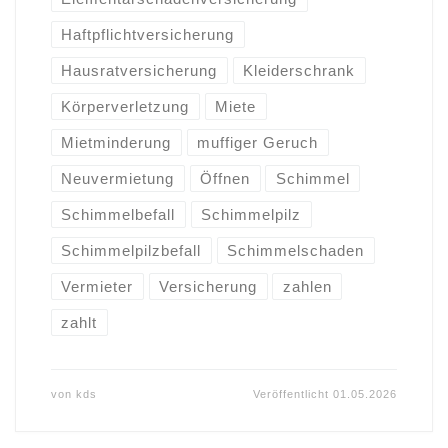
Haftpflichtversicherung
Hausratversicherung
Kleiderschrank
Körperverletzung
Miete
Mietminderung
muffiger Geruch
Neuvermietung
Öffnen
Schimmel
Schimmelbefall
Schimmelpilz
Schimmelpilzbefall
Schimmelschaden
Vermieter
Versicherung
zahlen
zahlt
von
kds
Veröffentlicht
01.05.2026