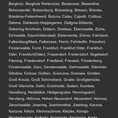
Bergholz, Bergholz Rehbrücke, Bestensee, Biesenthal,
Birkenwerder, Boitzenburg, Brieselang, Briesen, Brieske,
Brieskow-Finkenheerd, Butzow, Calau, Caputh, Cottbus,
Dahme, Dahlewitz-Hoppegarten, Dallgow-Döberitz,
Doberlug-Kirchhain, Döbern, Drebkau, Eberswalde, Eiche,
Eichwalde, Eisenhüttenstadt, Elsterwerda, Erkner, Fahrland,
Falkenberg/Mark, Falkensee, Ferch, Fehrbellin, Finowfurt,
Finsterwalde, Forst, Frankfurt, Frankfurt Oder, Frankfurt-
Oder, Frankfurt(Oder), Frauendorf, Fredersdorf, Vogelsdorf,
Fläming, Friedersdorf, Friedland, Friesack, Fürstenberg,
Fürstenwalde, Garz, Gerstenwalde, Gehrswalde, Glienicke,
Glindow, Golzow, Golßen, Gramzow, Gransee, Gröden,
Groß Kreutz, Groß Schönebeck, Grube, Großglienicke,
Groß Glienicke, Golm, Grünheide, Guben, Gumtow,
Havelberg, Heideblick, Heiligengrabe, Henningsdorf,
Herzberg, Höhnow, Hohen-Neuendorf, Neuendorf, Hornow,
Jänschwalde, Jesering, Joachimsthal, Jüterbog, Karzow,
Kartzow, Ketzin, Kleinmachnow, Kletzke, Königs-
Wusterhausen, Kolkwitz, Krampnitz, Kremmen, Kyritz,