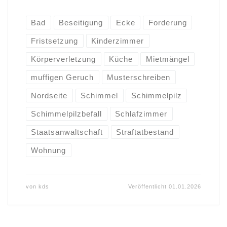
Bad
Beseitigung
Ecke
Forderung
Fristsetzung
Kinderzimmer
Körperverletzung
Küche
Mietmängel
muffigen Geruch
Musterschreiben
Nordseite
Schimmel
Schimmelpilz
Schimmelpilzbefall
Schlafzimmer
Staatsanwaltschaft
Straftatbestand
Wohnung
von
kds
Veröffentlicht
01.01.2026