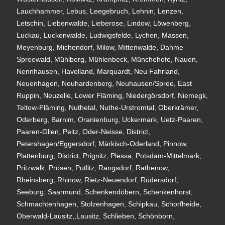
Lauchhammer, Lebus, Leegebruch, Lehnin, Lenzen,
Letschin, Liebenwalde, Lieberose, Lindow, Löwenberg,
Luckau, Luckenwalde, Ludwigsfelde, Lychen, Massen,
Meyenburg, Michendorf, Milow, Mittenwalde, Dahme-
Spreewald, Mühlberg, Mühlenbeck, Münchehofe, Nauen,
Nennhausen, Havelland, Marquardt, Neu Fahrland,
Neuenhagen, Neuhardenberg, Neuhausen/Spree, East
Ruppin, Neuzelle, Lower Fläming, Niedergörsdorf, Niemegk,
Teltow-Fläming, Nuthetal, Nuthe-Urstromtal, Oberkrämer,
Oderberg, Barnim, Oranienburg, Uckermark, Uetz-Paaren,
Paaren-Glien, Peitz, Oder-Neisse, District,
Petershagen/Eggersdorf, Märkisch-Oderland, Pinnow,
Plattenburg, District, Prignitz, Plessa, Potsdam-Mittelmark,
Pritzwalk, Prösen, Putlitz, Rangsdorf, Rathenow,
Rheinsberg, Rhinow, Rietz-Neuendorf, Rüdersdorf,
Seeburg, Saarmund, Schenkendöbern, Schenkenhorst,
Schmachtenhagen, Stolzenhagen, Schipkau, Schorfheide,
Oberwald-Lausitz,,Lausitz, Schlieben, Schönborn,