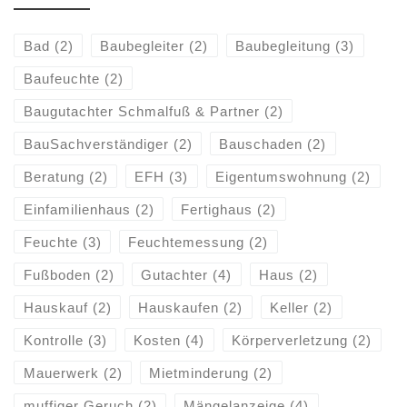
Bad
(2)
Baubegleiter
(2)
Baubegleitung
(3)
Baufeuchte
(2)
Baugutachter Schmalfuß & Partner
(2)
BauSachverständiger
(2)
Bauschaden
(2)
Beratung
(2)
EFH
(3)
Eigentumswohnung
(2)
Einfamilienhaus
(2)
Fertighaus
(2)
Feuchte
(3)
Feuchtemessung
(2)
Fußboden
(2)
Gutachter
(4)
Haus
(2)
Hauskauf
(2)
Hauskaufen
(2)
Keller
(2)
Kontrolle
(3)
Kosten
(4)
Körperverletzung
(2)
Mauerwerk
(2)
Mietminderung
(2)
muffiger Geruch
(2)
Mängelanzeige
(4)