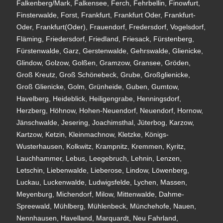
Falkenberg/Mark, Falkensee, Ferch, Fehrbellin, Finowfurt,
Finsterwalde, Forst, Frankfurt, Frankfurt Oder, Frankfurt-
Oder, Frankfurt(Oder), Frauendorf, Fredersdorf, Vogelsdorf,
Fläming, Friedersdorf, Friedland, Friesack, Fürstenberg,
Fürstenwalde, Garz, Gerstenwalde, Gehrswalde, Glienicke,
Glindow, Golzow, Golßen, Gramzow, Gransee, Gröden,
Groß Kreutz, Groß Schönebeck, Grube, Großglienicke,
Groß Glienicke, Golm, Grünheide, Guben, Gumtow,
Havelberg, Heideblick, Heiligengrabe, Henningsdorf,
Herzberg, Höhnow, Hohen-Neuendorf, Neuendorf, Hornow,
Jänschwalde, Jesering, Joachimsthal, Jüterbog, Karzow,
Kartzow, Ketzin, Kleinmachnow, Kletzke, Königs-
Wusterhausen, Kolkwitz, Krampnitz, Kremmen, Kyritz,
Lauchhammer, Lebus, Leegebruch, Lehnin, Lenzen,
Letschin, Liebenwalde, Lieberose, Lindow, Löwenberg,
Luckau, Luckenwalde, Ludwigsfelde, Lychen, Massen,
Meyenburg, Michendorf, Milow, Mittenwalde, Dahme-
Spreewald, Mühlberg, Mühlenbeck, Münchehofe, Nauen,
Nennhausen, Havelland, Marquardt, Neu Fahrland,