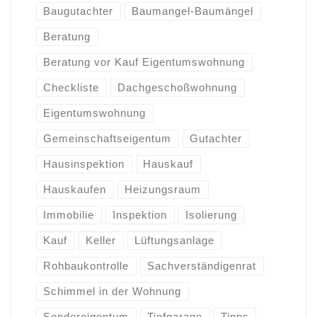
Baugutachter
Baumangel-Baumängel
Beratung
Beratung vor Kauf Eigentumswohnung
Checkliste
Dachgeschoßwohnung
Eigentumswohnung
Gemeinschaftseigentum
Gutachter
Hausinspektion
Hauskauf
Hauskaufen
Heizungsraum
Immobilie
Inspektion
Isolierung
Kauf
Keller
Lüftungsanlage
Rohbaukontrolle
Sachverständigenrat
Schimmel in der Wohnung
Sondereigentum
Tiefgarage
Tipps