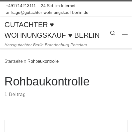
+491714213111
24 Std. im Internet
Zum Inhalt springen
anfrage@gutachter-wohnungskauf-berlin.de
GUTACHTER ♥
Search
WOHNUNGSKAUF ♥ BERLIN
Me
Hausgutachter Berlin Brandenburg Potsdam
Startseite
»
Rohbaukontrolle
Rohbaukontrolle
1 Beitrag