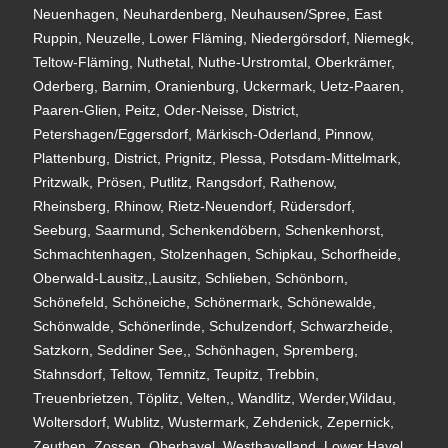
Neuenhagen, Neuhardenberg, Neuhausen/Spree, East
Ruppin, Neuzelle, Lower Fläming, Niedergörsdorf, Niemegk,
Teltow-Fläming, Nuthetal, Nuthe-Urstromtal, Oberkrämer,
Oderberg, Barnim, Oranienburg, Uckermark, Uetz-Paaren,
Paaren-Glien, Peitz, Oder-Neisse, District,
Petershagen/Eggersdorf, Märkisch-Oderland, Pinnow,
Plattenburg, District, Prignitz, Plessa, Potsdam-Mittelmark,
Pritzwalk, Prösen, Putlitz, Rangsdorf, Rathenow,
Rheinsberg, Rhinow, Rietz-Neuendorf, Rüdersdorf,
Seeburg, Saarmund, Schenkendöbern, Schenkenhorst,
Schmachtenhagen, Stolzenhagen, Schipkau, Schorfheide,
Oberwald-Lausitz,,Lausitz, Schlieben, Schönborn,
Schönefeld, Schöneiche, Schönermark, Schönewalde,
Schönwalde, Schönerlinde, Schulzendorf, Schwarzheide,
Satzkorn, Seddiner See,, Schönhagen, Spremberg,
Stahnsdorf, Teltow, Temnitz, Teupitz, Trebbin,
Treuenbrietzen, Töplitz, Velten,, Wandlitz, Werder,Wildau,
Woltersdorf, Wublitz, Wustermark, Zehdenick, Zepernick,
Zeuthen, Zossen, Oberhavel, Westhavelland, Lower Havel,