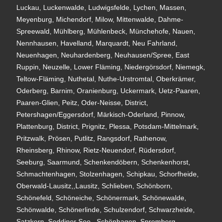
Luckau, Luckenwalde, Ludwigsfelde, Lychen, Massen,
Meyenburg, Michendorf, Milow, Mittenwalde, Dahme-
Spreewald, Mühlberg, Mühlenbeck, Münchehofe, Nauen,
Nennhausen, Havelland, Marquardt, Neu Fahrland,
Neuenhagen, Neuhardenberg, Neuhausen/Spree, East
Ruppin, Neuzelle, Lower Fläming, Niedergörsdorf, Niemegk,
Teltow-Fläming, Nuthetal, Nuthe-Urstromtal, Oberkrämer,
Oderberg, Barnim, Oranienburg, Uckermark, Uetz-Paaren,
Paaren-Glien, Peitz, Oder-Neisse, District,
Petershagen/Eggersdorf, Märkisch-Oderland, Pinnow,
Plattenburg, District, Prignitz, Plessa, Potsdam-Mittelmark,
Pritzwalk, Prösen, Putlitz, Rangsdorf, Rathenow,
Rheinsberg, Rhinow, Rietz-Neuendorf, Rüdersdorf,
Seeburg, Saarmund, Schenkendöbern, Schenkenhorst,
Schmachtenhagen, Stolzenhagen, Schipkau, Schorfheide,
Oberwald-Lausitz,,Lausitz, Schlieben, Schönborn,
Schönefeld, Schöneiche, Schönermark, Schönewalde,
Schönwalde, Schönerlinde, Schulzendorf, Schwarzheide,
Satzkorn, Seddiner See,, Schönhagen, Spremberg,