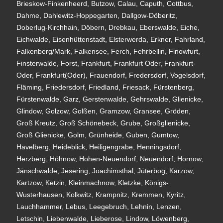
Brieskow-Finkenheerd, Butzow, Calau, Caputh, Cottbus,
Dahme, Dahlewitz-Hoppegarten, Dallgow-Döberitz,
Doberlug-Kirchhain, Döbern, Drebkau, Eberswalde, Eiche,
Eichwalde, Eisenhüttenstadt, Elsterwerda, Erkner, Fahrland,
Falkenberg/Mark, Falkensee, Ferch, Fehrbellin, Finowfurt,
Finsterwalde, Forst, Frankfurt, Frankfurt Oder, Frankfurt-
Oder, Frankfurt(Oder), Frauendorf, Fredersdorf, Vogelsdorf,
Fläming, Friedersdorf, Friedland, Friesack, Fürstenberg,
Fürstenwalde, Garz, Gerstenwalde, Gehrswalde, Glienicke,
Glindow, Golzow, Golßen, Gramzow, Gransee, Gröden,
Groß Kreutz, Groß Schönebeck, Grube, Großglienicke,
Groß Glienicke, Golm, Grünheide, Guben, Gumtow,
Havelberg, Heideblick, Heiligengrabe, Henningsdorf,
Herzberg, Höhnow, Hohen-Neuendorf, Neuendorf, Hornow,
Jänschwalde, Jesering, Joachimsthal, Jüterbog, Karzow,
Kartzow, Ketzin, Kleinmachnow, Kletzke, Königs-
Wusterhausen, Kolkwitz, Krampnitz, Kremmen, Kyritz,
Lauchhammer, Lebus, Leegebruch, Lehnin, Lenzen,
Letschin, Liebenwalde, Lieberose, Lindow, Löwenberg,