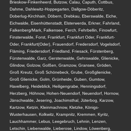
Brieskow-Finkenheerd, Butzow, Calau, Caputh, Cottbus,
Dahme, Dahlewitz-Hoppegarten, Dallgow-Döberitz,
Doberlug-Kirchhain, Döbern, Drebkau, Eberswalde, Eiche,
Eichwalde, Eisenhüttenstadt, Elsterwerda, Erkner, Fahrland,
Falkenberg/Mark, Falkensee, Ferch, Fehrbellin, Finowfurt,
Finsterwalde, Forst, Frankfurt, Frankfurt Oder, Frankfurt-
Oder, Frankfurt(Oder), Frauendorf, Fredersdorf, Vogelsdorf,
Fläming, Friedersdorf, Friedland, Friesack, Fürstenberg,
Fürstenwalde, Garz, Gerstenwalde, Gehrswalde, Glienicke,
Glindow, Golzow, Golßen, Gramzow, Gransee, Gröden,
Groß Kreutz, Groß Schönebeck, Grube, Großglienicke,
Groß Glienicke, Golm, Grünheide, Guben, Gumtow,
Havelberg, Heideblick, Heiligengrabe, Henningsdorf,
Herzberg, Höhnow, Hohen-Neuendorf, Neuendorf, Hornow,
Jänschwalde, Jesering, Joachimsthal, Jüterbog, Karzow,
Kartzow, Ketzin, Kleinmachnow, Kletzke, Königs-
Wusterhausen, Kolkwitz, Krampnitz, Kremmen, Kyritz,
Lauchhammer, Lebus, Leegebruch, Lehnin, Lenzen,
Letschin, Liebenwalde, Lieberose, Lindow, Löwenberg,