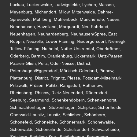
Luckau, Luckenwalde, Ludwigsfelde, Lychen, Massen,
Meyenburg, Michendorf, Milow, Mittenwalde, Dahme-
Spreewald, Mühlberg, Mühlenbeck, Münchehofe, Nauen,
Nennhausen, Havelland, Marquardt, Neu Fahrland,
Neuenhagen, Neuhardenberg, Neuhausen/Spree, East
Ruppin, Neuzelle, Lower Fläming, Niedergörsdorf, Niemegk,
Teltow-Fläming, Nuthetal, Nuthe-Urstromtal, Oberkrämer,
Oderberg, Barnim, Oranienburg, Uckermark, Uetz-Paaren,
Paaren-Glien, Peitz, Oder-Neisse, District,
Petershagen/Eggersdorf, Märkisch-Oderland, Pinnow,
Plattenburg, District, Prignitz, Plessa, Potsdam-Mittelmark,
Pritzwalk, Prösen, Putlitz, Rangsdorf, Rathenow,
Rheinsberg, Rhinow, Rietz-Neuendorf, Rüdersdorf,
Seeburg, Saarmund, Schenkendöbern, Schenkenhorst,
Schmachtenhagen, Stolzenhagen, Schipkau, Schorfheide,
Oberwald-Lausitz,,Lausitz, Schlieben, Schönborn,
Schönefeld, Schöneiche, Schönermark, Schönewalde,
Schönwalde, Schönerlinde, Schulzendorf, Schwarzheide,
Satzkorn, Seddiner See,, Schönhagen, Spremberg,