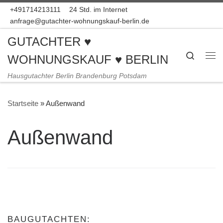
+491714213111
24 Std. im Internet
Zum Inhalt springen
anfrage@gutachter-wohnungskauf-berlin.de
GUTACHTER ♥
Search
WOHNUNGSKAUF ♥ BERLIN
Me
Hausgutachter Berlin Brandenburg Potsdam
Startseite
»
Außenwand
Außenwand
BAUGUTACHTEN: