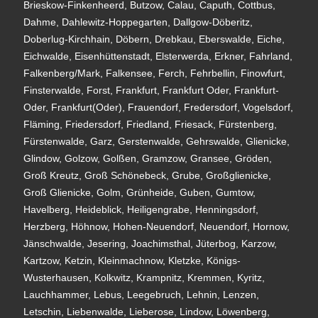
Brieskow-Finkenheerd, Butzow, Calau, Caputh, Cottbus,
Dahme, Dahlewitz-Hoppegarten, Dallgow-Döberitz,
Doberlug-Kirchhain, Döbern, Drebkau, Eberswalde, Eiche,
Eichwalde, Eisenhüttenstadt, Elsterwerda, Erkner, Fahrland,
Falkenberg/Mark, Falkensee, Ferch, Fehrbellin, Finowfurt,
Finsterwalde, Forst, Frankfurt, Frankfurt Oder, Frankfurt-
Oder, Frankfurt(Oder), Frauendorf, Fredersdorf, Vogelsdorf,
Fläming, Friedersdorf, Friedland, Friesack, Fürstenberg,
Fürstenwalde, Garz, Gerstenwalde, Gehrswalde, Glienicke,
Glindow, Golzow, Golßen, Gramzow, Gransee, Gröden,
Groß Kreutz, Groß Schönebeck, Grube, Großglienicke,
Groß Glienicke, Golm, Grünheide, Guben, Gumtow,
Havelberg, Heideblick, Heiligengrabe, Henningsdorf,
Herzberg, Höhnow, Hohen-Neuendorf, Neuendorf, Hornow,
Jänschwalde, Jesering, Joachimsthal, Jüterbog, Karzow,
Kartzow, Ketzin, Kleinmachnow, Kletzke, Königs-
Wusterhausen, Kolkwitz, Krampnitz, Kremmen, Kyritz,
Lauchhammer, Lebus, Leegebruch, Lehnin, Lenzen,
Letschin, Liebenwalde, Lieberose, Lindow, Löwenberg,