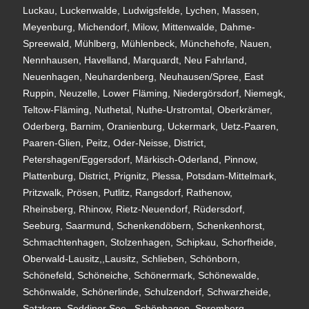
Luckau, Luckenwalde, Ludwigsfelde, Lychen, Massen,
Meyenburg, Michendorf, Milow, Mittenwalde, Dahme-
Spreewald, Mühlberg, Mühlenbeck, Münchehofe, Nauen,
Nennhausen, Havelland, Marquardt, Neu Fahrland,
Neuenhagen, Neuhardenberg, Neuhausen/Spree, East
Ruppin, Neuzelle, Lower Fläming, Niedergörsdorf, Niemegk,
Teltow-Fläming, Nuthetal, Nuthe-Urstromtal, Oberkrämer,
Oderberg, Barnim, Oranienburg, Uckermark, Uetz-Paaren,
Paaren-Glien, Peitz, Oder-Neisse, District,
Petershagen/Eggersdorf, Märkisch-Oderland, Pinnow,
Plattenburg, District, Prignitz, Plessa, Potsdam-Mittelmark,
Pritzwalk, Prösen, Putlitz, Rangsdorf, Rathenow,
Rheinsberg, Rhinow, Rietz-Neuendorf, Rüdersdorf,
Seeburg, Saarmund, Schenkendöbern, Schenkenhorst,
Schmachtenhagen, Stolzenhagen, Schipkau, Schorfheide,
Oberwald-Lausitz,,Lausitz, Schlieben, Schönborn,
Schönefeld, Schöneiche, Schönermark, Schönewalde,
Schönwalde, Schönerlinde, Schulzendorf, Schwarzheide,
Satzkorn, Seddiner See,, Schönhagen, Spremberg,