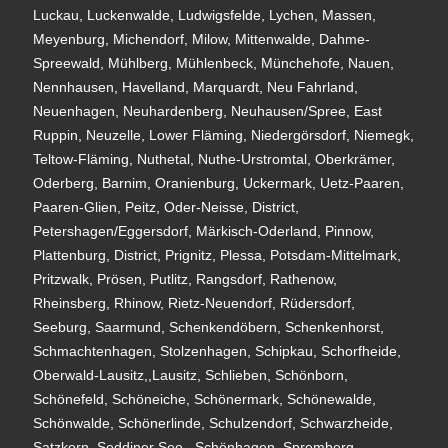
Luckau, Luckenwalde, Ludwigsfelde, Lychen, Massen,
Meyenburg, Michendorf, Milow, Mittenwalde, Dahme-
Spreewald, Mühlberg, Mühlenbeck, Münchehofe, Nauen,
Nennhausen, Havelland, Marquardt, Neu Fahrland,
Neuenhagen, Neuhardenberg, Neuhausen/Spree, East
Ruppin, Neuzelle, Lower Fläming, Niedergörsdorf, Niemegk,
Teltow-Fläming, Nuthetal, Nuthe-Urstromtal, Oberkrämer,
Oderberg, Barnim, Oranienburg, Uckermark, Uetz-Paaren,
Paaren-Glien, Peitz, Oder-Neisse, District,
Petershagen/Eggersdorf, Märkisch-Oderland, Pinnow,
Plattenburg, District, Prignitz, Plessa, Potsdam-Mittelmark,
Pritzwalk, Prösen, Putlitz, Rangsdorf, Rathenow,
Rheinsberg, Rhinow, Rietz-Neuendorf, Rüdersdorf,
Seeburg, Saarmund, Schenkendöbern, Schenkenhorst,
Schmachtenhagen, Stolzenhagen, Schipkau, Schorfheide,
Oberwald-Lausitz,,Lausitz, Schlieben, Schönborn,
Schönefeld, Schöneiche, Schönermark, Schönewalde,
Schönwalde, Schönerlinde, Schulzendorf, Schwarzheide,
Satzkorn, Seddiner See,, Schönhagen, Spremberg,