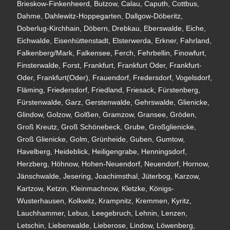
Brieskow-Finkenheerd, Butzow, Calau, Caputh, Cottbus,
Dahme, Dahlewitz-Hoppegarten, Dallgow-Döberitz,
Doberlug-Kirchhain, Döbern, Drebkau, Eberswalde, Eiche,
Eichwalde, Eisenhüttenstadt, Elsterwerda, Erkner, Fahrland,
Falkenberg/Mark, Falkensee, Ferch, Fehrbellin, Finowfurt,
Finsterwalde, Forst, Frankfurt, Frankfurt Oder, Frankfurt-
Oder, Frankfurt(Oder), Frauendorf, Fredersdorf, Vogelsdorf,
Fläming, Friedersdorf, Friedland, Friesack, Fürstenberg,
Fürstenwalde, Garz, Gerstenwalde, Gehrswalde, Glienicke,
Glindow, Golzow, Golßen, Gramzow, Gransee, Gröden,
Groß Kreutz, Groß Schönebeck, Grube, Großglienicke,
Groß Glienicke, Golm, Grünheide, Guben, Gumtow,
Havelberg, Heideblick, Heiligengrabe, Henningsdorf,
Herzberg, Höhnow, Hohen-Neuendorf, Neuendorf, Hornow,
Jänschwalde, Jesering, Joachimsthal, Jüterbog, Karzow,
Kartzow, Ketzin, Kleinmachnow, Kletzke, Königs-
Wusterhausen, Kolkwitz, Krampnitz, Kremmen, Kyritz,
Lauchhammer, Lebus, Leegebruch, Lehnin, Lenzen,
Letschin, Liebenwalde, Lieberose, Lindow, Löwenberg,