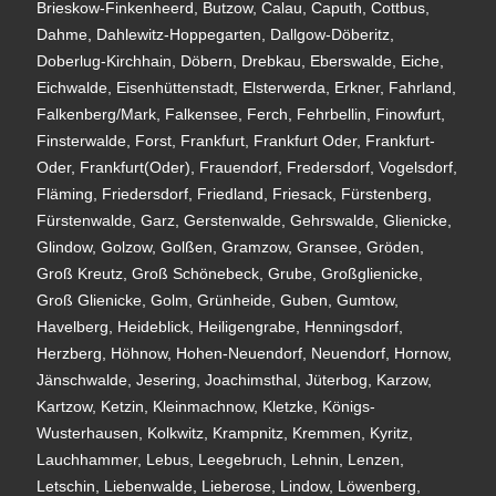
Brieskow-Finkenheerd, Butzow, Calau, Caputh, Cottbus,
Dahme, Dahlewitz-Hoppegarten, Dallgow-Döberitz,
Doberlug-Kirchhain, Döbern, Drebkau, Eberswalde, Eiche,
Eichwalde, Eisenhüttenstadt, Elsterwerda, Erkner, Fahrland,
Falkenberg/Mark, Falkensee, Ferch, Fehrbellin, Finowfurt,
Finsterwalde, Forst, Frankfurt, Frankfurt Oder, Frankfurt-
Oder, Frankfurt(Oder), Frauendorf, Fredersdorf, Vogelsdorf,
Fläming, Friedersdorf, Friedland, Friesack, Fürstenberg,
Fürstenwalde, Garz, Gerstenwalde, Gehrswalde, Glienicke,
Glindow, Golzow, Golßen, Gramzow, Gransee, Gröden,
Groß Kreutz, Groß Schönebeck, Grube, Großglienicke,
Groß Glienicke, Golm, Grünheide, Guben, Gumtow,
Havelberg, Heideblick, Heiligengrabe, Henningsdorf,
Herzberg, Höhnow, Hohen-Neuendorf, Neuendorf, Hornow,
Jänschwalde, Jesering, Joachimsthal, Jüterbog, Karzow,
Kartzow, Ketzin, Kleinmachnow, Kletzke, Königs-
Wusterhausen, Kolkwitz, Krampnitz, Kremmen, Kyritz,
Lauchhammer, Lebus, Leegebruch, Lehnin, Lenzen,
Letschin, Liebenwalde, Lieberose, Lindow, Löwenberg,