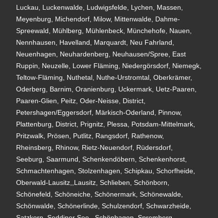
Luckau, Luckenwalde, Ludwigsfelde, Lychen, Massen,
Meyenburg, Michendorf, Milow, Mittenwalde, Dahme-
Spreewald, Mühlberg, Mühlenbeck, Münchehofe, Nauen,
Nennhausen, Havelland, Marquardt, Neu Fahrland,
Neuenhagen, Neuhardenberg, Neuhausen/Spree, East
Ruppin, Neuzelle, Lower Fläming, Niedergörsdorf, Niemegk,
Teltow-Fläming, Nuthetal, Nuthe-Urstromtal, Oberkrämer,
Oderberg, Barnim, Oranienburg, Uckermark, Uetz-Paaren,
Paaren-Glien, Peitz, Oder-Neisse, District,
Petershagen/Eggersdorf, Märkisch-Oderland, Pinnow,
Plattenburg, District, Prignitz, Plessa, Potsdam-Mittelmark,
Pritzwalk, Prösen, Putlitz, Rangsdorf, Rathenow,
Rheinsberg, Rhinow, Rietz-Neuendorf, Rüdersdorf,
Seeburg, Saarmund, Schenkendöbern, Schenkenhorst,
Schmachtenhagen, Stolzenhagen, Schipkau, Schorfheide,
Oberwald-Lausitz,,Lausitz, Schlieben, Schönborn,
Schönefeld, Schöneiche, Schönermark, Schönewalde,
Schönwalde, Schönerlinde, Schulzendorf, Schwarzheide,
Satzkorn, Seddiner See,, Schönhagen, Spremberg,