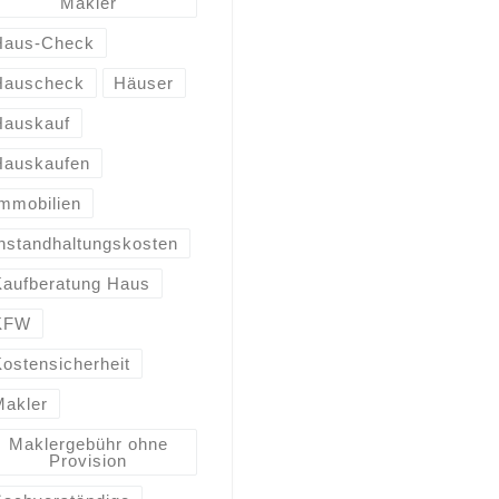
Makler
Haus-Check
Hauscheck
Häuser
Hauskauf
Hauskaufen
Immobilien
Instandhaltungskosten
Kaufberatung Haus
KFW
Kostensicherheit
Makler
Maklergebühr ohne
Provision