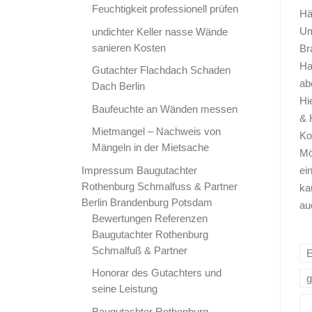
Feuchtigkeit professionell prüfen
Hä
Um
undichter Keller nasse Wände
sanieren Kosten
Br
Ha
Gutachter Flachdach Schaden
ab
Dach Berlin
Hi
Baufeuchte an Wänden messen
& 
Mietmangel – Nachweis von
Ko
Mängeln in der Mietsache
Mö
Impressum Baugutachter
ei
Rothenburg Schmalfuss & Partner
ka
Berlin Brandenburg Potsdam
au
Bewertungen Referenzen
Baugutachter Rothenburg
Schmalfuß & Partner
Honorar des Gutachters und
seine Leistung
Baugutachter Rothenburg