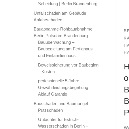
Scheidung | Berlin Brandenburg
Unfallschaden am Gebäude
Anfahrschaden
Bauabnahme-Rohbauabnahme
B
Berlin Potsdam Brandenburg
K
Bauüberwachung –
H
Baubegleitung am Fertighaus
H
und Einfamilienhaus
H
Beweissicherung vor Baubeginn
– Kosten
o
professionelle 5 Jahre
Gewährleistungsbegehung
B
Ablauf Garantie
B
Bauschaden und Baumangel
Putzschaden
P
Gutachter für Estrich-
Wasserschäden in Berlin –
Wo