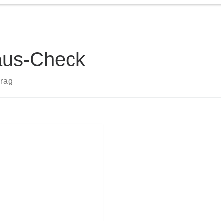
us-Check
trag