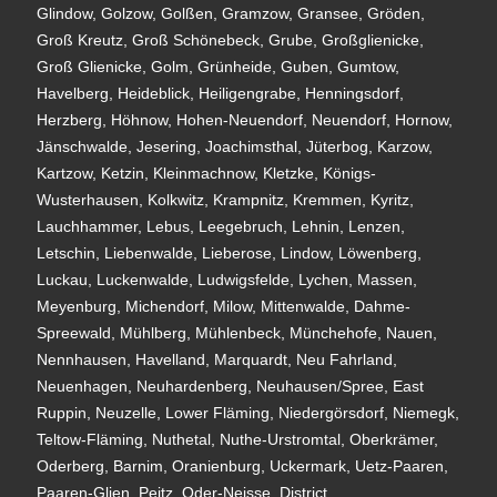
Glindow, Golzow, Golßen, Gramzow, Gransee, Gröden,
Groß Kreutz, Groß Schönebeck, Grube, Großglienicke,
Groß Glienicke, Golm, Grünheide, Guben, Gumtow,
Havelberg, Heideblick, Heiligengrabe, Henningsdorf,
Herzberg, Höhnow, Hohen-Neuendorf, Neuendorf, Hornow,
Jänschwalde, Jesering, Joachimsthal, Jüterbog, Karzow,
Kartzow, Ketzin, Kleinmachnow, Kletzke, Königs-
Wusterhausen, Kolkwitz, Krampnitz, Kremmen, Kyritz,
Lauchhammer, Lebus, Leegebruch, Lehnin, Lenzen,
Letschin, Liebenwalde, Lieberose, Lindow, Löwenberg,
Luckau, Luckenwalde, Ludwigsfelde, Lychen, Massen,
Meyenburg, Michendorf, Milow, Mittenwalde, Dahme-
Spreewald, Mühlberg, Mühlenbeck, Münchehofe, Nauen,
Nennhausen, Havelland, Marquardt, Neu Fahrland,
Neuenhagen, Neuhardenberg, Neuhausen/Spree, East
Ruppin, Neuzelle, Lower Fläming, Niedergörsdorf, Niemegk,
Teltow-Fläming, Nuthetal, Nuthe-Urstromtal, Oberkrämer,
Oderberg, Barnim, Oranienburg, Uckermark, Uetz-Paaren,
Paaren-Glien, Peitz, Oder-Neisse, District,