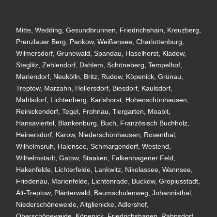
Mitte, Wedding, Gesundbrunnen, Friedrichshain, Kreuzberg,
Prenzlauer Berg, Pankow, Weißensee, Charlottenburg,
Wilmersdorf, Grunewald, Spandau, Haselhorst, Kladow,
Steglitz, Zehlendorf, Dahlem, Schöneberg, Tempelhof,
Mariendorf, Neukölln, Britz, Rudow, Köpenick, Grünau,
Treptow, Marzahn, Hellersdorf, Biesdorf, Kaulsdorf,
Mahlsdorf, Lichtenberg, Karlshorst, Hohenschönhausen,
Reinickendorf, Tegel, Frohnau, Tiergarten, Moabit,
Hansaviertel, Blankenburg, Buch, Französisch Buchholz,
Heinersdorf, Karow, Niederschönhausen, Rosenthal,
Wilhelmsruh, Halensee, Schmargendorf, Westend,
Wilhelmstadt, Gatow, Staaken, Falkenhagener Feld,
Hakenfelde, Lichterfelde, Lankwitz, Nikolassee, Wannsee,
Friedenau, Marienfelde, Lichtenrade, Buckow, Gropiusstadt,
Alt-Treptow, Plänterwald, Baumschulenweg, Johannisthal,
Niederschöneweide, Altglienicke, Adlershof,
Oberschöneweide, Köpenick, Friedrichshagen, Rahnsdorf,