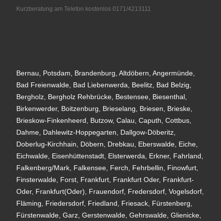
Kurzberatung am Telefon kostenlos 0171/4213111
Bernau, Potsdam, Brandenburg, Altdöbern, Angermünde,
Bad Freienwalde, Bad Liebenwerda, Beelitz, Bad Belzig,
Bergholz, Bergholz Rehbrücke, Bestensee, Biesenthal,
Birkenwerder, Boitzenburg, Brieselang, Briesen, Brieske,
Brieskow-Finkenheerd, Butzow, Calau, Caputh, Cottbus,
Dahme, Dahlewitz-Hoppegarten, Dallgow-Döberitz,
Doberlug-Kirchhain, Döbern, Drebkau, Eberswalde, Eiche,
Eichwalde, Eisenhüttenstadt, Elsterwerda, Erkner, Fahrland,
Falkenberg/Mark, Falkensee, Ferch, Fehrbellin, Finowfurt,
Finsterwalde, Forst, Frankfurt, Frankfurt Oder, Frankfurt-
Oder, Frankfurt(Oder), Frauendorf, Fredersdorf, Vogelsdorf,
Fläming, Friedersdorf, Friedland, Friesack, Fürstenberg,
Fürstenwalde, Garz, Gerstenwalde, Gehrswalde, Glienicke,