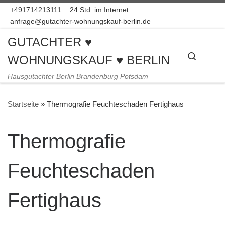
+491714213111
24 Std. im Internet
Zum Inhalt springen
anfrage@gutachter-wohnungskauf-berlin.de
GUTACHTER ♥
Search
WOHNUNGSKAUF ♥ BERLIN
Me
Hausgutachter Berlin Brandenburg Potsdam
Startseite
»
Thermografie Feuchteschaden Fertighaus
Thermografie
Feuchteschaden
Fertighaus