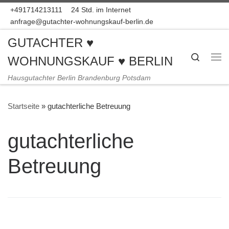
+491714213111
24 Std. im Internet
Zum Inhalt springen
anfrage@gutachter-wohnungskauf-berlin.de
GUTACHTER ♥
Search
WOHNUNGSKAUF ♥ BERLIN
Me
Hausgutachter Berlin Brandenburg Potsdam
Startseite
»
gutachterliche Betreuung
gutachterliche
Betreuung