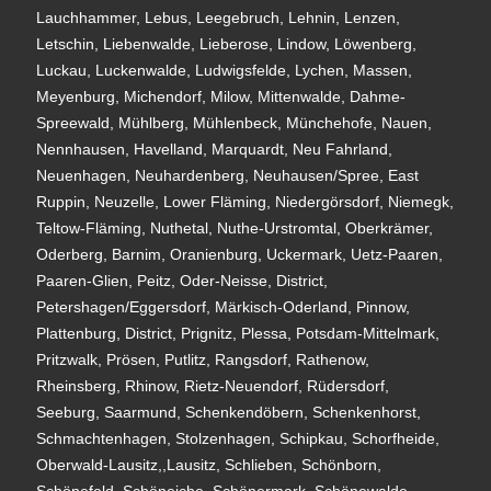
Lauchhammer, Lebus, Leegebruch, Lehnin, Lenzen,
Letschin, Liebenwalde, Lieberose, Lindow, Löwenberg,
Luckau, Luckenwalde, Ludwigsfelde, Lychen, Massen,
Meyenburg, Michendorf, Milow, Mittenwalde, Dahme-
Spreewald, Mühlberg, Mühlenbeck, Münchehofe, Nauen,
Nennhausen, Havelland, Marquardt, Neu Fahrland,
Neuenhagen, Neuhardenberg, Neuhausen/Spree, East
Ruppin, Neuzelle, Lower Fläming, Niedergörsdorf, Niemegk,
Teltow-Fläming, Nuthetal, Nuthe-Urstromtal, Oberkrämer,
Oderberg, Barnim, Oranienburg, Uckermark, Uetz-Paaren,
Paaren-Glien, Peitz, Oder-Neisse, District,
Petershagen/Eggersdorf, Märkisch-Oderland, Pinnow,
Plattenburg, District, Prignitz, Plessa, Potsdam-Mittelmark,
Pritzwalk, Prösen, Putlitz, Rangsdorf, Rathenow,
Rheinsberg, Rhinow, Rietz-Neuendorf, Rüdersdorf,
Seeburg, Saarmund, Schenkendöbern, Schenkenhorst,
Schmachtenhagen, Stolzenhagen, Schipkau, Schorfheide,
Oberwald-Lausitz,,Lausitz, Schlieben, Schönborn,