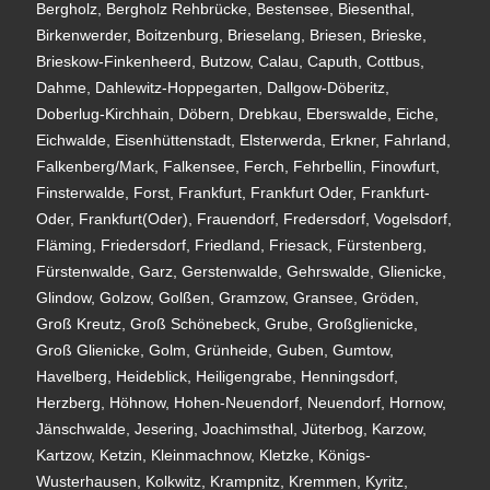
Bergholz, Bergholz Rehbrücke, Bestensee, Biesenthal,
Birkenwerder, Boitzenburg, Brieselang, Briesen, Brieske,
Brieskow-Finkenheerd, Butzow, Calau, Caputh, Cottbus,
Dahme, Dahlewitz-Hoppegarten, Dallgow-Döberitz,
Doberlug-Kirchhain, Döbern, Drebkau, Eberswalde, Eiche,
Eichwalde, Eisenhüttenstadt, Elsterwerda, Erkner, Fahrland,
Falkenberg/Mark, Falkensee, Ferch, Fehrbellin, Finowfurt,
Finsterwalde, Forst, Frankfurt, Frankfurt Oder, Frankfurt-
Oder, Frankfurt(Oder), Frauendorf, Fredersdorf, Vogelsdorf,
Fläming, Friedersdorf, Friedland, Friesack, Fürstenberg,
Fürstenwalde, Garz, Gerstenwalde, Gehrswalde, Glienicke,
Glindow, Golzow, Golßen, Gramzow, Gransee, Gröden,
Groß Kreutz, Groß Schönebeck, Grube, Großglienicke,
Groß Glienicke, Golm, Grünheide, Guben, Gumtow,
Havelberg, Heideblick, Heiligengrabe, Henningsdorf,
Herzberg, Höhnow, Hohen-Neuendorf, Neuendorf, Hornow,
Jänschwalde, Jesering, Joachimsthal, Jüterbog, Karzow,
Kartzow, Ketzin, Kleinmachnow, Kletzke, Königs-
Wusterhausen, Kolkwitz, Krampnitz, Kremmen, Kyritz,