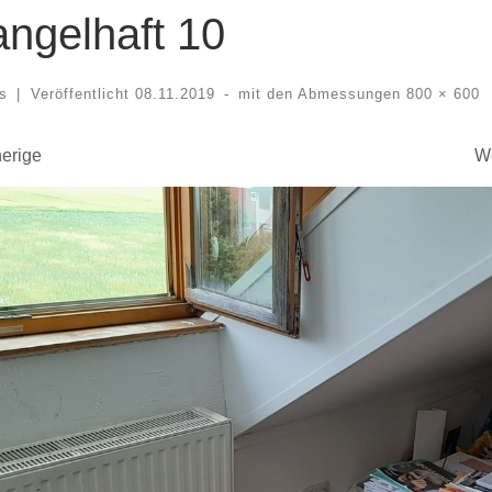
ngelhaft 10
s
|
Veröffentlicht
08.11.2019
-
mit den Abmessungen
800 × 600
der Navigation
herige
We