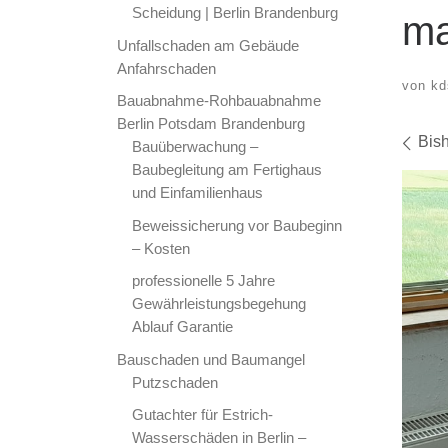
Scheidung | Berlin Brandenburg
ma
Unfallschaden am Gebäude
Anfahrschaden
von
kd
Bauabnahme-Rohbauabnahme
Berlin Potsdam Brandenburg
Bil
Bis
Bauüberwachung –
Baubegleitung am Fertighaus
und Einfamilienhaus
Beweissicherung vor Baubeginn
– Kosten
professionelle 5 Jahre
Gewährleistungsbegehung
Ablauf Garantie
Bauschaden und Baumangel
Putzschaden
Gutachter für Estrich-
Wasserschäden in Berlin –