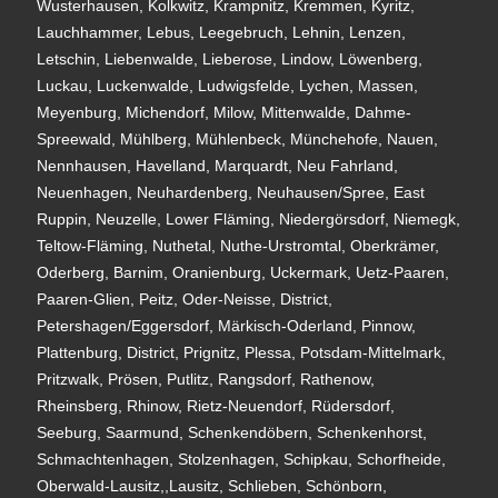
Wusterhausen, Kolkwitz, Krampnitz, Kremmen, Kyritz,
Lauchhammer, Lebus, Leegebruch, Lehnin, Lenzen,
Letschin, Liebenwalde, Lieberose, Lindow, Löwenberg,
Luckau, Luckenwalde, Ludwigsfelde, Lychen, Massen,
Meyenburg, Michendorf, Milow, Mittenwalde, Dahme-
Spreewald, Mühlberg, Mühlenbeck, Münchehofe, Nauen,
Nennhausen, Havelland, Marquardt, Neu Fahrland,
Neuenhagen, Neuhardenberg, Neuhausen/Spree, East
Ruppin, Neuzelle, Lower Fläming, Niedergörsdorf, Niemegk,
Teltow-Fläming, Nuthetal, Nuthe-Urstromtal, Oberkrämer,
Oderberg, Barnim, Oranienburg, Uckermark, Uetz-Paaren,
Paaren-Glien, Peitz, Oder-Neisse, District,
Petershagen/Eggersdorf, Märkisch-Oderland, Pinnow,
Plattenburg, District, Prignitz, Plessa, Potsdam-Mittelmark,
Pritzwalk, Prösen, Putlitz, Rangsdorf, Rathenow,
Rheinsberg, Rhinow, Rietz-Neuendorf, Rüdersdorf,
Seeburg, Saarmund, Schenkendöbern, Schenkenhorst,
Schmachtenhagen, Stolzenhagen, Schipkau, Schorfheide,
Oberwald-Lausitz,,Lausitz, Schlieben, Schönborn,