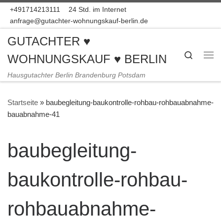
+491714213111
24 Std. im Internet
Zum Inhalt springen
anfrage@gutachter-wohnungskauf-berlin.de
GUTACHTER ♥
Search
WOHNUNGSKAUF ♥ BERLIN
Me
Hausgutachter Berlin Brandenburg Potsdam
Startseite
»
baubegleitung-baukontrolle-rohbau-rohbauabnahme-
bauabnahme-41
baubegleitung-
baukontrolle-rohbau-
rohbauabnahme-