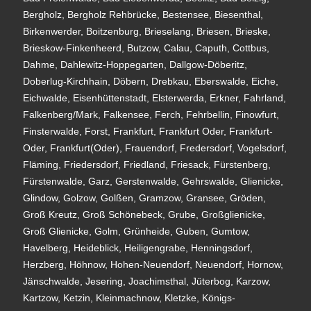
Bergholz, Bergholz Rehbrücke, Bestensee, Biesenthal,
Birkenwerder, Boitzenburg, Brieselang, Briesen, Brieske,
Brieskow-Finkenheerd, Butzow, Calau, Caputh, Cottbus,
Dahme, Dahlewitz-Hoppegarten, Dallgow-Döberitz,
Doberlug-Kirchhain, Döbern, Drebkau, Eberswalde, Eiche,
Eichwalde, Eisenhüttenstadt, Elsterwerda, Erkner, Fahrland,
Falkenberg/Mark, Falkensee, Ferch, Fehrbellin, Finowfurt,
Finsterwalde, Forst, Frankfurt, Frankfurt Oder, Frankfurt-
Oder, Frankfurt(Oder), Frauendorf, Fredersdorf, Vogelsdorf,
Fläming, Friedersdorf, Friedland, Friesack, Fürstenberg,
Fürstenwalde, Garz, Gerstenwalde, Gehrswalde, Glienicke,
Glindow, Golzow, Golßen, Gramzow, Gransee, Gröden,
Groß Kreutz, Groß Schönebeck, Grube, Großglienicke,
Groß Glienicke, Golm, Grünheide, Guben, Gumtow,
Havelberg, Heideblick, Heiligengrabe, Henningsdorf,
Herzberg, Höhnow, Hohen-Neuendorf, Neuendorf, Hornow,
Jänschwalde, Jesering, Joachimsthal, Jüterbog, Karzow,
Kartzow, Ketzin, Kleinmachnow, Kletzke, Königs-