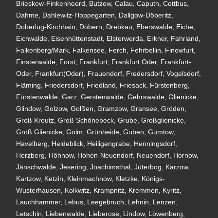
Brieskow-Finkenheerd, Butzow, Calau, Caputh, Cottbus,
Dahme, Dahlewitz-Hoppegarten, Dallgow-Döberitz,
Doberlug-Kirchhain, Döbern, Drebkau, Eberswalde, Eiche,
Eichwalde, Eisenhüttenstadt, Elsterwerda, Erkner, Fahrland,
Falkenberg/Mark, Falkensee, Ferch, Fehrbellin, Finowfurt,
Finsterwalde, Forst, Frankfurt, Frankfurt Oder, Frankfurt-
Oder, Frankfurt(Oder), Frauendorf, Fredersdorf, Vogelsdorf,
Fläming, Friedersdorf, Friedland, Friesack, Fürstenberg,
Fürstenwalde, Garz, Gerstenwalde, Gehrswalde, Glienicke,
Glindow, Golzow, Golßen, Gramzow, Gransee, Gröden,
Groß Kreutz, Groß Schönebeck, Grube, Großglienicke,
Groß Glienicke, Golm, Grünheide, Guben, Gumtow,
Havelberg, Heideblick, Heiligengrabe, Henningsdorf,
Herzberg, Höhnow, Hohen-Neuendorf, Neuendorf, Hornow,
Jänschwalde, Jesering, Joachimsthal, Jüterbog, Karzow,
Kartzow, Ketzin, Kleinmachnow, Kletzke, Königs-
Wusterhausen, Kolkwitz, Krampnitz, Kremmen, Kyritz,
Lauchhammer, Lebus, Leegebruch, Lehnin, Lenzen,
Letschin, Liebenwalde, Lieberose, Lindow, Löwenberg,