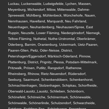
Luckau, Luckenwalde, Ludwigsfelde, Lychen, Massen,
Meyenburg, Michendorf, Milow, Mittenwalde, Dahme-
Spreewald, Mühlberg, Mühlenbeck, Münchehofe, Nauen,
Nennhausen, Havelland, Marquardt, Neu Fahrland,
Neuenhagen, Neuhardenberg, Neuhausen/Spree, East
Ruppin, Neuzelle, Lower Fläming, Niedergörsdorf, Niemegk,
Teltow-Fläming, Nuthetal, Nuthe-Urstromtal, Oberkrämer,
Oderberg, Barnim, Oranienburg, Uckermark, Uetz-Paaren,
Paaren-Glien, Peitz, Oder-Neisse, District,
Petershagen/Eggersdorf, Märkisch-Oderland, Pinnow,
Plattenburg, District, Prignitz, Plessa, Potsdam-Mittelmark,
Pritzwalk, Prösen, Putlitz, Rangsdorf, Rathenow,
Rheinsberg, Rhinow, Rietz-Neuendorf, Rüdersdorf,
Seeburg, Saarmund, Schenkendöbern, Schenkenhorst,
Schmachtenhagen, Stolzenhagen, Schipkau, Schorfheide,
Oberwald-Lausitz,,Lausitz, Schlieben, Schönborn,
Schönefeld, Schöneiche, Schönermark, Schönewalde,
Schönwalde, Schönerlinde, Schulzendorf, Schwarzheide,
Satzkorn, Seddiner See,, Schönhagen, Spremberg,