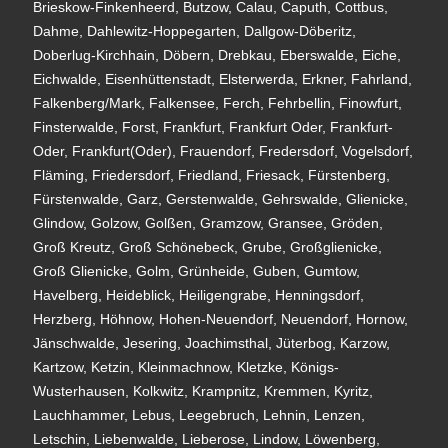
Brieskow-Finkenheerd, Butzow, Calau, Caputh, Cottbus,
Dahme, Dahlewitz-Hoppegarten, Dallgow-Döberitz,
Doberlug-Kirchhain, Döbern, Drebkau, Eberswalde, Eiche,
Eichwalde, Eisenhüttenstadt, Elsterwerda, Erkner, Fahrland,
Falkenberg/Mark, Falkensee, Ferch, Fehrbellin, Finowfurt,
Finsterwalde, Forst, Frankfurt, Frankfurt Oder, Frankfurt-
Oder, Frankfurt(Oder), Frauendorf, Fredersdorf, Vogelsdorf,
Fläming, Friedersdorf, Friedland, Friesack, Fürstenberg,
Fürstenwalde, Garz, Gerstenwalde, Gehrswalde, Glienicke,
Glindow, Golzow, Golßen, Gramzow, Gransee, Gröden,
Groß Kreutz, Groß Schönebeck, Grube, Großglienicke,
Groß Glienicke, Golm, Grünheide, Guben, Gumtow,
Havelberg, Heideblick, Heiligengrabe, Henningsdorf,
Herzberg, Höhnow, Hohen-Neuendorf, Neuendorf, Hornow,
Jänschwalde, Jesering, Joachimsthal, Jüterbog, Karzow,
Kartzow, Ketzin, Kleinmachnow, Kletzke, Königs-
Wusterhausen, Kolkwitz, Krampnitz, Kremmen, Kyritz,
Lauchhammer, Lebus, Leegebruch, Lehnin, Lenzen,
Letschin, Liebenwalde, Lieberose, Lindow, Löwenberg,