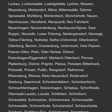
Luckau, Luckenwalde, Ludwigsfelde, Lychen, Massen,
Meyenburg, Michendorf, Milow, Mittenwalde, Dahme-
Spreewald, Mühlberg, Mühlenbeck, Münchehofe, Nauen,
Nennhausen, Havelland, Marquardt, Neu Fahrland,
Neuenhagen, Neuhardenberg, Neuhausen/Spree, East
Ruppin, Neuzelle, Lower Fläming, Niedergörsdorf, Niemegk,
Teltow-Fläming, Nuthetal, Nuthe-Urstromtal, Oberkrämer,
Oderberg, Barnim, Oranienburg, Uckermark, Uetz-Paaren,
Paaren-Glien, Peitz, Oder-Neisse, District,
Petershagen/Eggersdorf, Märkisch-Oderland, Pinnow,
Plattenburg, District, Prignitz, Plessa, Potsdam-Mittelmark,
Pritzwalk, Prösen, Putlitz, Rangsdorf, Rathenow,
Rheinsberg, Rhinow, Rietz-Neuendorf, Rüdersdorf,
Seeburg, Saarmund, Schenkendöbern, Schenkenhorst,
Schmachtenhagen, Stolzenhagen, Schipkau, Schorfheide,
Oberwald-Lausitz,,Lausitz, Schlieben, Schönborn,
Schönefeld, Schöneiche, Schönermark, Schönewalde,
Schönwalde, Schönerlinde, Schulzendorf, Schwarzheide,
Satzkorn, Seddiner See,, Schönhagen, Spremberg,